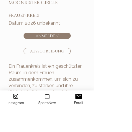
moonsister circle
frauenkreis
Datum 2026 unbekannt
anmelden
ausschreibung
Ein Frauenkreis ist ein geschützter
Raum, in dem Frauen
zusammenkommen, um sich zu
verbinden, zu stärken und ihre
Weiblichkeit bewusst zu leben.
Durch Rituale, Austausch und
Instagram
SportsNow
Email
gemeinsame Praxis entsteht ein
tiefes Gefühl von Unterstützung,
Heilung und innerer Kraft. In dieser
liebevollen Gemeinschaft kannst du
dich selbst besser spüren, Altes