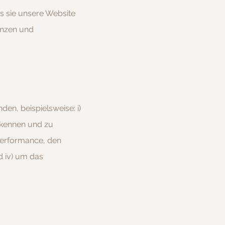
ss sie unsere Website
enzen und
en, beispielsweise: i)
rkennen und zu
 Performance, den
d iv) um das