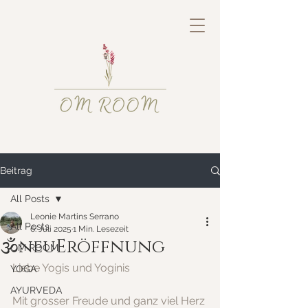
Beitrag
All Posts
Leonie Martins Serrano
All Posts
6. Juli 2025
1 Min. Lesezeit
🕉️neuEröffnung
OM ROOM
Liebe Yogis und Yoginis
YOGA
AYURVEDA
Mit grosser Freude und ganz viel Herz 