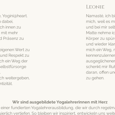
Leonie
, Yogini@heart.
Namasté, ich bi
 dabei,
mich, weil es m
ch innen zu
und bei mir se
 mit mehr
Matte nehme ic
nd Präsenz zu
Körper zu spür
und wieder klar
 eigenen Wert zu
mich ein Weg, 
 und Respekt zu
kennenzulernen
ich ein Weg der
ausgeglichener 
Selbstfürsorge
schenkt mir Ru
.
daran, offen u
ch weitergeben,
zu gehen.
tizität.
Wir sind ausgebildete Yogalehrerinnen mit Herz
f einer fundierten Yogalehrerausbildung, die wir durch regel
ierlich vertiefen. So bleiben wir inspiriert, entwickeln uns w